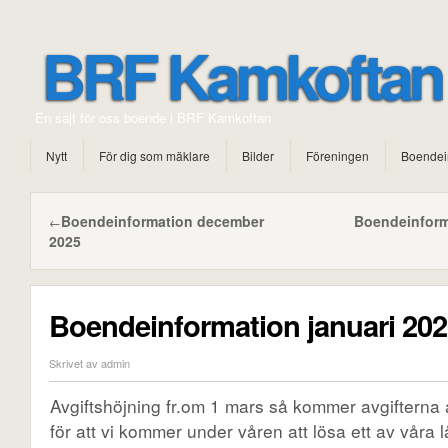
BRF Kamkoftan
En sajt för oss boende i BRF Kamkoftan
Nytt
För dig som mäklare
Bilder
Föreningen
Boendei
Boendeinformation december
Boendeinform
←
2025
Boendeinformation januari 20
Skrivet av admin
Avgiftshöjning fr.om 1 mars så kommer avgifterna
för att vi kommer under våren att lösa ett av våra 