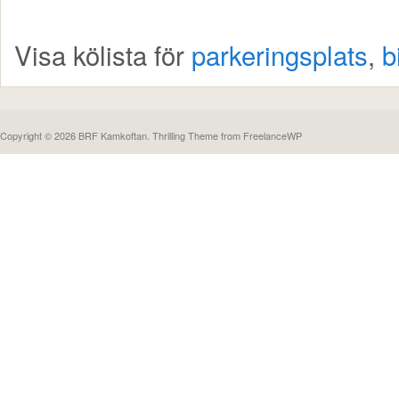
Visa kölista för
parkeringsplats
,
b
Copyright © 2026 BRF Kamkoftan.
Thrilling Theme
from
FreelanceWP