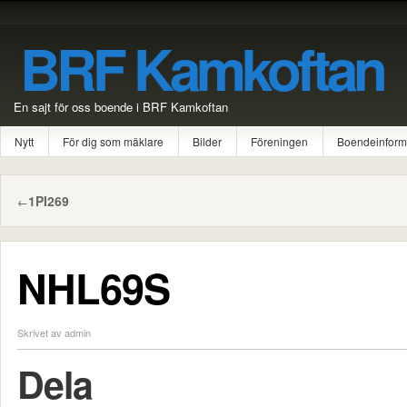
BRF Kamkoftan
En sajt för oss boende i BRF Kamkoftan
Nytt
För dig som mäklare
Bilder
Föreningen
Boendeinform
1PI269
←
NHL69S
Skrivet av admin
Dela