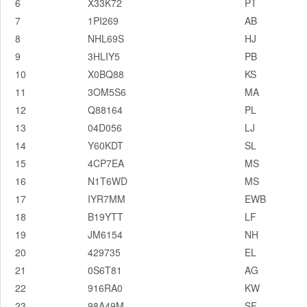
6
X33K72
PT
7
1PI269
AB
8
NHL69S
HJ
9
3HLIY5
PB
10
X0BQ88
KS
11
3OM5S6
MA
12
Q88164
PL
13
04D056
LJ
14
Y60KDT
SL
15
4CP7EA
MS
16
N1T6WD
MS
17
IYR7MM
EWB
18
B19YTT
LF
19
JM6154
NH
20
429735
EL
21
0S6T81
AG
22
916RA0
KW
23
98A49M
SF