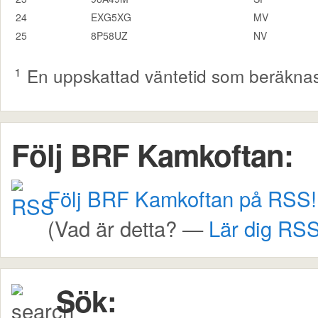
24
EXG5XG
MV
25
8P58UZ
NV
¹
En uppskattad väntetid som beräknas p
Följ BRF Kamkoftan:
Följ BRF Kamkoftan på RSS!
(Vad är detta? —
Lär dig RSS
Sök: