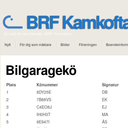
BRF Kamkoft
En sajt för oss boende i BRF Kamkoftan
Nytt
För dig som mäklare
Bilder
Föreningen
Boendeinform
Bilgaragekö
Plats
Könummer
Signatur
1
8DY25E
DB
2
7B88VS
EK
3
C4EO8J
EJ
4
IH0H3T
MA
5
9E947I
ÃS