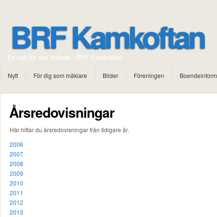
BRF Kamkoftan
En sajt för oss boende i BRF Kamkoftan
Nytt
För dig som mäklare
Bilder
Föreningen
Boendeinform
Årsredovisningar
Här hittar du årsredovisningar från tidigare år.
2006
2007
2008
2009
2010
2011
2012
2013