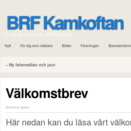
BRF Kamkoftan
En sajt för oss boende i BRF Kamkoftan
Nytt
För dig som mäklare
Bilder
Föreningen
Boendeinform
Ny felanmälan och jour
←
Välkomstbrev
Skrivet av admin
Här nedan kan du läsa vårt välkoms