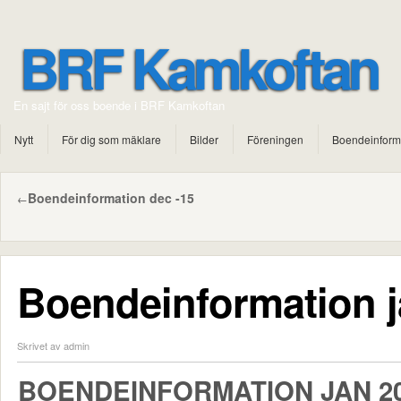
BRF Kamkoftan
En sajt för oss boende i BRF Kamkoftan
Nytt
För dig som mäklare
Bilder
Föreningen
Boendeinform
Boendeinformation dec -15
←
Boendeinformation j
Skrivet av admin
BOENDEINFORMATION JAN 2