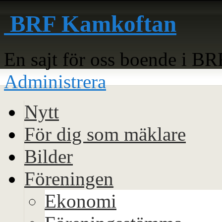
BRF Kamkoftan
En sajt för oss boende i B
Administrera
Nytt
För dig som mäklare
Bilder
Föreningen
Ekonomi