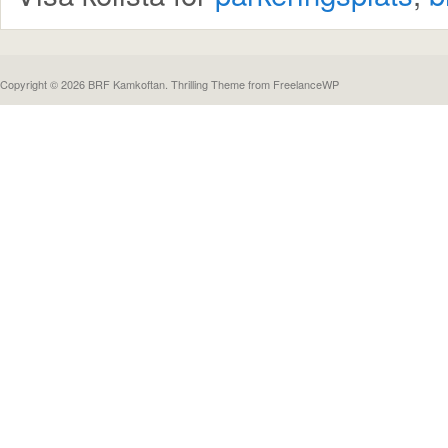
Copyright © 2026 BRF Kamkoftan.
Thrilling Theme
from
FreelanceWP