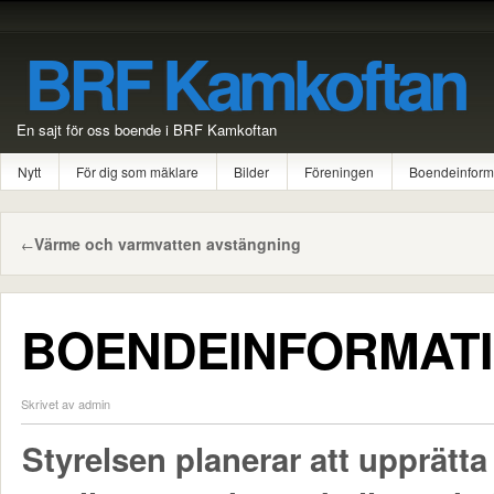
BRF Kamkoftan
En sajt för oss boende i BRF Kamkoftan
Nytt
För dig som mäklare
Bilder
Föreningen
Boendeinform
Värme och varmvatten avstängning
←
BOENDEINFORMATI
Skrivet av admin
Styrelsen planerar att upprätta