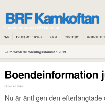
BRF Kamkoftan
En sajt för oss boende i BRF Kamkoftan
Nytt
För dig som mäklare
Bilder
Föreningen
Boendeinform
Protokoll till föreningsstämman 2019
←
Boendeinformation j
Skrivet av admin
Nu är äntligen den efterlängtade 