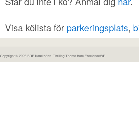
Står du inte i kö? Anmäl dig
här
.
Visa kölista för
parkeringsplats
,
b
Copyright © 2026 BRF Kamkoftan.
Thrilling Theme
from
FreelanceWP