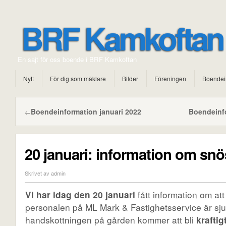
BRF Kamkoftan
En sajt för oss boende i BRF Kamkoftan
Nytt
För dig som mäklare
Bilder
Föreningen
Boendei
Boendeinformation januari 2022
Boendeinf
←
20 januari: information om snö
Skrivet av admin
Vi har idag den 20 januari
fått information om att 
personalen på ML Mark & Fastighetsservice är sju
handskottningen på gården kommer att bli
kraftig