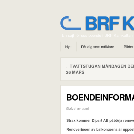
BRF K
En sajt för oss boende i BRF Kamkoftan
Nytt
För dig som mäklare
Bilder
TVÄTTSTUGAN MÅNDAGEN DE
←
26 MARS
BOENDEINFORMAT
Skrivet av admin
Strax kommer Dipart AB påbörja renover
Renoveringen av balkongerna är uppdelat