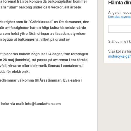
 alla föremål från balkongen då balkongplattan kommer
Hämta din
vara ”utan” balkong under ca 8 veckor, allt arbete
Ange din epost
Kontakta styrels
i en fastighet som är ”Grönklassad” av Stadsmuseet, den
är att fastigheten har ett högt kulturhistoriskt värde
ra som helst yttre förändringar av fasaden, styrelsen
an bygga ut balkongerna, vilket på grund av
Står du inte i
Visa kölista fö
tt placeras bakom höghuset i 4 dagar, från torsdagen
motorcykelga
28 maj (lunchtid), så passa på att rensa i era förråd,
vfall, vitvaror eller elektronik lämnas i containern, i
da för elektronik.
medlemmar välkomna till Årsstämman, Eva-salen i
t helst via mail: info@kamkoftan.com