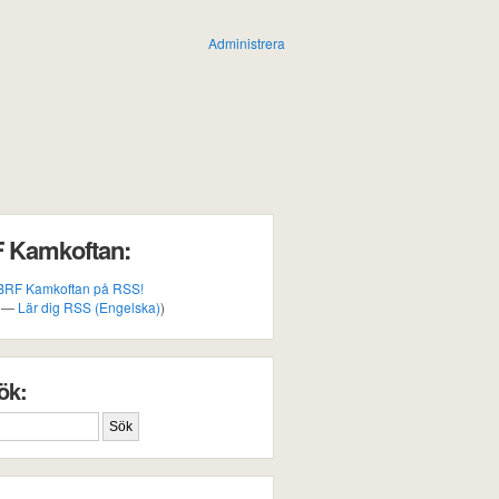
Administrera
F Kamkoftan:
 BRF Kamkoftan på RSS!
? —
Lär dig RSS (Engelska)
)
ök: