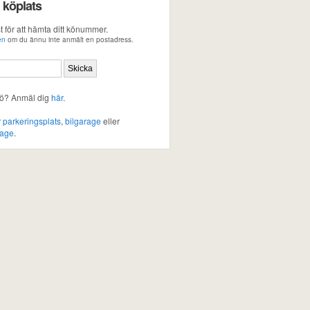
 köplats
 för att hämta ditt könummer.
en
om du ännu inte anmält en postadress.
 kö? Anmäl dig
här
.
r
parkeringsplats
,
bilgarage
eller
rage
.