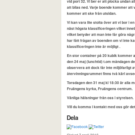
vid port 32. Vi ber er att plocka undan
att bilas ned. Varje boende kommer att 
kommer att ske från utsidan.
Vi kan vara lite stolta över att vi bor 
näst högsta klassificeringen vilket inneb
vilket betyder att man inte får göra någ
har fått frågan av boenden om vi inte k
klassificeringen inte är möjligt .
En stor container på 20 kubik kommer a
den 24 maj (lunchtid) t.om måndagen den 
observera att dock får inte miljöfarligt a
återvinningsrummet finns två kärl avsed
Torsdagen den 31 maj kl 18:30 är alla 
Fruängens kyrka, Fruängens centrum.
Vänliga hälsningar från oss i styrelsen.
Vill du komma i kontakt med oss gör de
Dela
Skrivet 7 april 2018