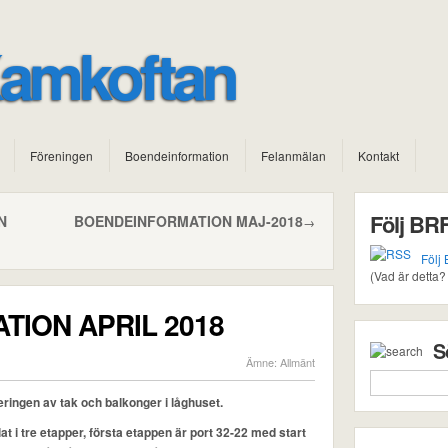
amkoftan
Föreningen
Boendeinformation
Felanmälan
Kontakt
Följ BR
N
BOENDEINFORMATION MAJ-2018
→
Följ
(Vad är detta
ION APRIL 2018
S
Ämne:
Allmänt
ingen av tak och balkonger i låghuset.
 i tre etapper, första etappen är port 32-22 med start