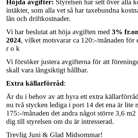
Höjda avgifter:
Styrelsen har sett över alla 
intäkter, som alla vet så har taxebundna kost
lån och driftkostnader.
Vi har beslutat att höja avgiften med
3% fr.o
2024
, vilket motsvarar ca 120:-/månaden för 
r o k
Vi försöker justera avgifterna för att föreni
skall vara långsiktigt hållbar.
Extra källarförråd
:
Är du i behov av att hyra ett extra källarförråd
nu två stycken lediga i port 14 det ena är lit
175:-/månaden det andra något större 3,6 m2 
dig till styrelsen om du är intresserad.
Trevlig Juni & Glad Midsommar!