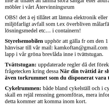
inte är tillåtet att lämna stora sängar eller a
möbler i vårt Återvinningsrum
OBS! det ä ej tillåtet att lämna elektronik eller
miljöfarligt avfall som t.ex överbliven målarfä
lösningsmedel etc… i containern!
Styrelsemobilen
upphör att gälla fr om den 1
hänvisar till vår mail: kamkoftan@gmail.com 
lapp i vår gröna brevlåda inne i tvättstugan.
Tvättstugan:
uppdaterade regler då det för
frågetecken kring dessa
När din tvättid är sl
även torkrummet som du disponerat vara 
Cykelrummen:
både bland cykelställ och i
skall en rejäl rensning genomföras, mera info
detta kommer att komma inom kort.