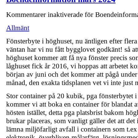
Kommentarer inaktiverade
för Boendeinforma
Allmänt
Fönsterbyte i höghuset, nu äntligen efter fler
väntan har vi nu fått bygglovet godkänt! så at
höghuset kommer att få nya fönster precis s
låghuset fick år 2016, vi hoppas att arbetet 
början av juni och det kommer att pågå under
månad, den exakta tidsplanen vet vi inte just 
Stor container på 20 kubik, pga fönsterbytet 
kommer vi att boka en container för blandat a
hösten istället, detta pga platsbrist bakom hö
brukar placeras, som vanligt gäller det att det in
lämna miljöfarligt avfall i containern som t.ex
elektronik, överbliven målarfärg, lösningsme