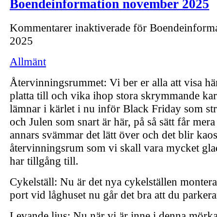
Boendeinformation november 2025
Kommentarer inaktiverade
för Boendeinform
2025
Allmänt
Återvinningsrummet: Vi ber er alla att visa h
platta till och vika ihop stora skrymmande k
lämnar i kärlet i nu inför Black Friday som st
och Julen som snart är här, på så sätt får mera 
annars svämmar det lätt över och det blir kaos
återvinningsrum som vi skall vara mycket glad
har tillgång till.
Cykelställ: Nu är det nya cykelställen montera
port vid låghuset nu går det bra att du parkera
Levande ljus: Nu när vi är inne i denna mörka 